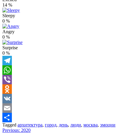
14
%
Sleepy
0
%
Angry
0
%
Surprise
0
%
Telegram
WhatsApp
Viber
Odnoklassniki
VK
Email
Tagged
архитектура
,
город
,
день
,
люди
,
москва
,
эмоции
Отправить
Навигация
Previous:
2020