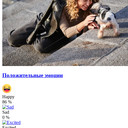
Положительные эмоции
Happy
86
%
Sad
0
%
Excited