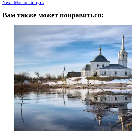
Next:
Млечный путь
по
записям
Вам также может понравиться: