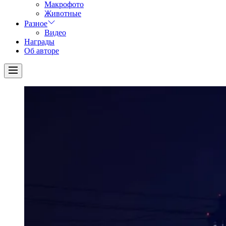
Макрофото
Животные
Разное
Видео
Награды
Об авторе
Menu