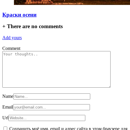
Краски осени
01.10.2024
+
There are no comments
Add yours
Comment
Name
Email
Url
Сохранить моё имя, email и адрес сайта в этом браузере для