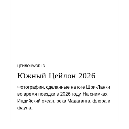
6
ЦЕЙЛОН
WORLD
Южный Цейлон 2026
Фотографии, сделанные на юге Шри-Ланки
во время поездки в 2026 году. На снимках
3
0
Индийский океан, река Мадаганга, флора и
.
фауна...
0
3
.
2
0