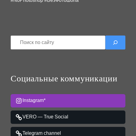
#NoPhotoshop #БезФотошопа
П
о
и
с
к
Социальные коммуникации
Instagram*
VERO — True Social
Telegram channel