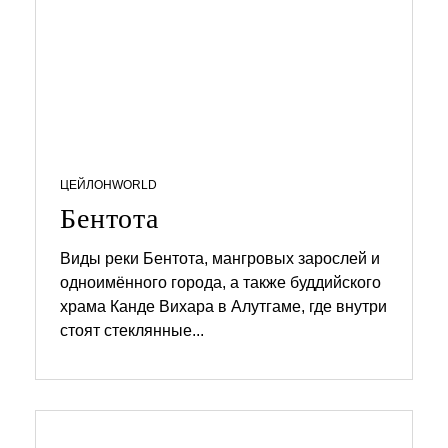
ЦЕЙЛОН
WORLD
Бентота
Виды реки Бентота, мангровых зарослей и
одноимённого города, а также буддийского
1
1
храма Канде Вихара в Алутгаме, где внутри
.
стоят стеклянные...
0
4
.
2
0
2
6