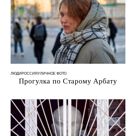
0
8
ЛЮДИ
РОССИЯ
УЛИЧНОЕ ФОТО
.
Прогулка по Старому Арбату
1
0
.
2
0
2
4