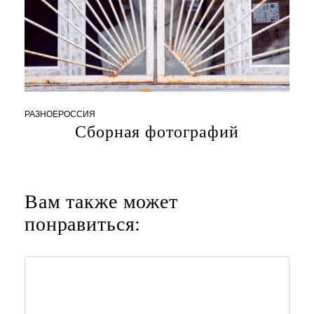
0
2
РАЗНОЕ
РОССИЯ
.
Сборная фотографий
1
0
.
2
0
2
Вам также может
4
понравиться: