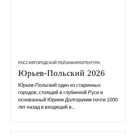
РОССИЯ
ГОРОДСКОЙ ПЕЙЗАЖ/АРХИТЕКТУРА
Юрьев-Польский 2026
Юрьев-Польский один из старинных
городов, стоящий в глубинной Руси и
0
5
основанный Юрием Долгоруким почти 1000
.
лет назад и входящий в...
0
4
.
2
0
2