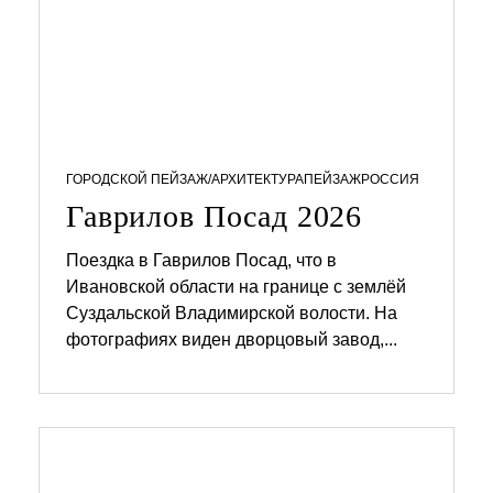
ГОРОДСКОЙ ПЕЙЗАЖ/АРХИТЕКТУРА
ПЕЙЗАЖ
РОССИЯ
Гаврилов Посад 2026
Поездка в Гаврилов Посад, что в
Ивановской области на границе с землёй
1
2
Суздальской Владимирской волости. На
.
фотографиях виден дворцовый завод,...
0
4
.
2
0
2
6