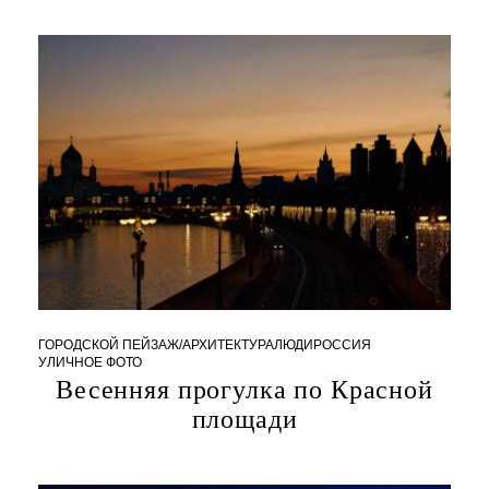
ГОРОДСКОЙ ПЕЙЗАЖ/АРХИТЕКТУРА
ЛЮДИ
РОССИЯ
УЛИЧНОЕ ФОТО
2
Весенняя прогулка по Красной
4
.
площади
1
1
.
2
0