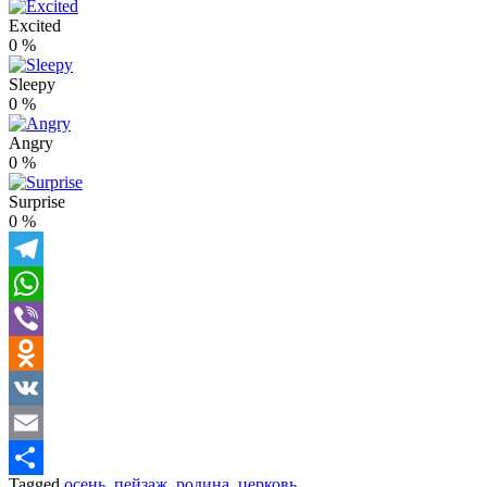
Excited
0
%
Sleepy
0
%
Angry
0
%
Surprise
0
%
Telegram
WhatsApp
Viber
Odnoklassniki
VK
Email
Tagged
осень
,
пейзаж
,
родина
,
церковь