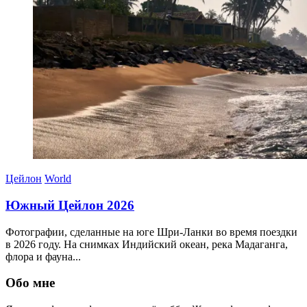
Цейлон
World
Южный Цейлон 2026
Фотографии, сделанные на юге Шри-Ланки во время поездки
в 2026 году. На снимках Индийский океан, река Мадаганга,
флора и фауна...
30.03.2026
Обо мне