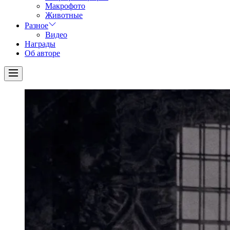
Макрофото
Животные
Разное
Видео
Награды
Об авторе
Menu