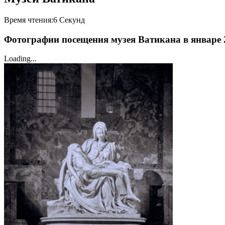
Posted
Время чтения:
6 Секунд
on
29.09.2024
Фотографии посещения музея Ватикана в январе 
Loading...