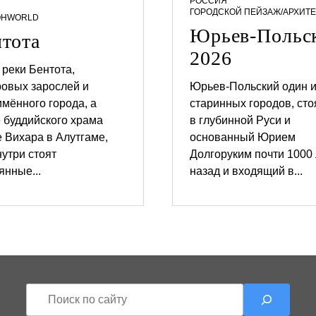
РОССИЯ
ГОРОДСКОЙ ПЕЙЗАЖ/АРХИТЕ
ОН
WORLD
Юрьев-Польс
нтота
2026
реки Бентота,
овых зарослей и
Юрьев-Польский один и
мённого города, а
старинных городов, ст
 буддийского храма
в глубинной Руси и
 Вихара в Алутгаме,
основанный Юрием
0
5
нутри стоят
Долгоруким почти 1000 
.
янные...
назад и входящий в...
0
4
.
2
0
2
6
П
о