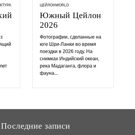
КТУРА
ЦЕЙЛОН
WORLD
кий
Южный Цейлон
2026
з
Фотографии, сделанные на
оящий
юге Шри-Ланки во время
поездки в 2026 году. На
снимках Индийский океан,
3
0
лет
река Мадаганга, флора и
.
фауна...
0
3
.
2
0
2
6
Последние записи