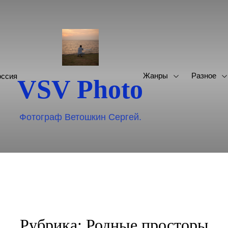
Жанры
Разное
оссия
VSV Photo
Фотограф Ветошкин Сергей.
Рубрика:
Родные просторы