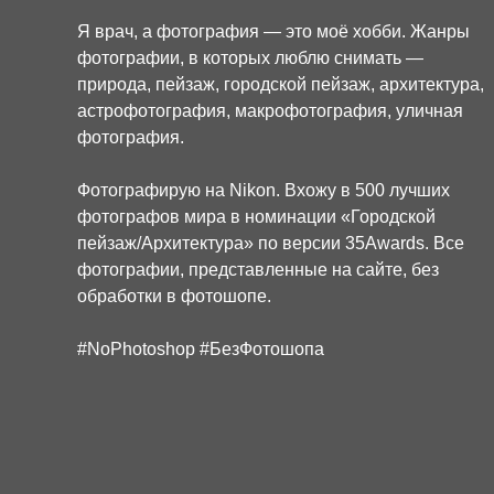
Я врач, а ф
отография
—
это
моё
хобби
.
Жанры
фотографии, в которых люблю снимать —
природа
,
пейзаж
,
городской
пейзаж
,
архитектура,
астрофотография, макрофотография, уличная
фотография
.
Фотографирую на Nikon. Вхожу в 500 лучших
фотографов мира в номинации «Городской
пейзаж/Архитектура» по версии 35Awards. Все
фотографии, представленные на сайте, без
обработки в фотошопе.
#NoPhotoshop #БезФотошопа