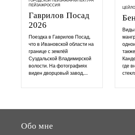
ГОРОДСКОЙ ПЕЙЗАЖ/АРХИТЕКТУРА
п
ПЕЙЗАЖ
РОССИЯ
ЦЕЙЛ
Гаврилов Посад
о
Бе
2026
з
Виды 
а
Поездка в Гаврилов Посад,
мангр
что в Ивановской области на
однои
п
границе с землёй
также
и
Суздальской Владимирской
Канде
1
1
2
1
с
волости. На фотографиях
где в
.
.
виден дворцовый завод,...
стекл
0
0
я
4
4
.
.
м
2
2
0
0
2
2
6
6
Обо мне