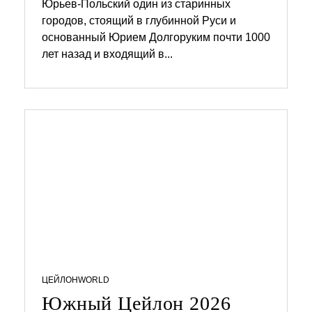
Юрьев-Польский один из старинных
городов, стоящий в глубинной Руси и
0
5
основанный Юрием Долгоруким почти 1000
.
лет назад и входящий в...
0
4
.
2
0
2
6
ЦЕЙЛОН
WORLD
Южный Цейлон 2026