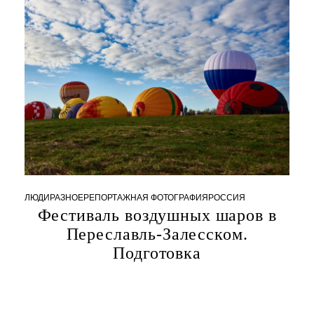
0
2
4
ЛЮДИ
РАЗНОЕ
РЕПОРТАЖНАЯ ФОТОГРАФИЯ
РОССИЯ
Фестиваль воздушных шаров в
1
Переславль-Залесском.
4
.
Подготовка
1
0
.
2
0
2