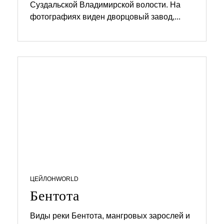
2
Суздальской Владимирской волости. На
.
фотографиях виден дворцовый завод,...
0
4
.
2
0
2
6
ЦЕЙЛОН
WORLD
Бентота
Виды реки Бентота, мангровых зарослей и