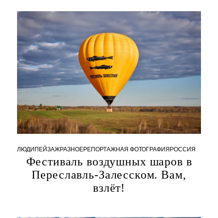
2
0
2
4
ЛЮДИ
ПЕЙЗАЖ
РАЗНОЕ
РЕПОРТАЖНАЯ ФОТОГРАФИЯ
РОССИЯ
Фестиваль воздушных шаров в
1
Переславль-Залесском. Вам,
6
.
взлёт!
1
0
.
2