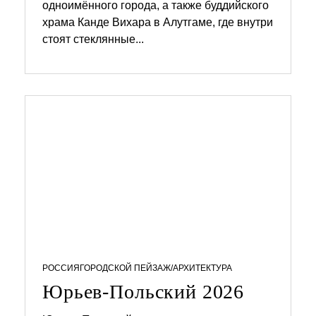
одноимённого города, а также буддийского
1
1
храма Канде Вихара в Алутгаме, где внутри
.
стоят стеклянные...
0
4
.
2
0
2
6
РОССИЯ
ГОРОДСКОЙ ПЕЙЗАЖ/АРХИТЕКТУРА
Юрьев-Польский 2026