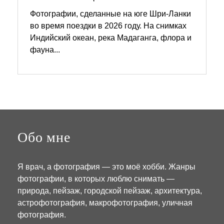
Фотографии, сделанные на юге Шри-Ланки
во время поездки в 2026 году. На снимках
3
0
Индийский океан, река Мадаганга, флора и
.
фауна...
0
3
.
2
0
2
6
Обо мне
Я врач, а ф
отография
—
это
моё
хобби
.
Жанры
фотографии, в которых люблю снимать —
природа
,
пейзаж
,
городской
пейзаж
,
архитектура,
астрофотография, макрофотография, уличная
фотография
.