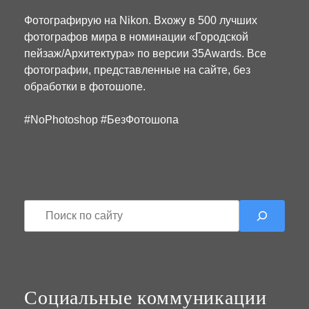
Фотографирую на Nikon. Вхожу в 500 лучших
фотографов мира в номинации «Городской
пейзаж/Архитектура» по версии 35Awards. Все
фотографии, представленные на сайте, без
обработки в фотошопе.
#NoPhotoshop #БезФотошопа
П
о
и
с
к
Социальные коммуникации