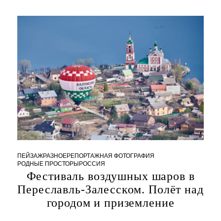
ПЕЙЗАЖ
РАЗНОЕ
РЕПОРТАЖНАЯ ФОТОГРАФИЯ
РОДНЫЕ ПРОСТОРЫ
РОССИЯ
Фестиваль воздушных шаров в
3
Переславль-Залесском. Полёт над
1
.
городом и приземление
1
0
.