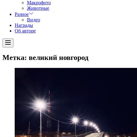
Макрофото
Животные
Разное
Видео
Награды
Об авторе
Menu
Метка:
великий новгород