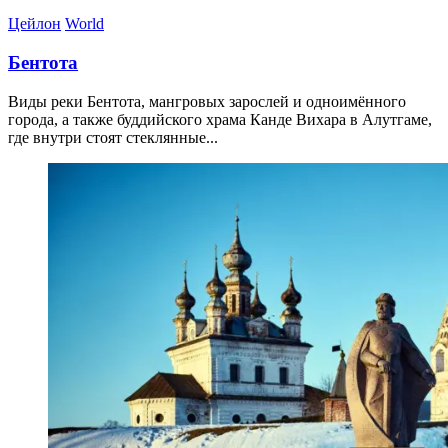
Цейлон
World
Бентота
Виды реки Бентота, мангровых зарослей и одноимённого
города, а также буддийского храма Канде Вихара в Алутгаме,
где внутри стоят стеклянные...
11.04.2026