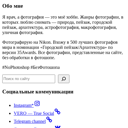
30.03.2026
Обо мне
Я врач, а ф
отография
—
это
моё
хобби
.
Жанры фотографии, в
которых люблю снимать —
природа
,
пейзаж
,
городской
пейзаж
,
архитектура,
астрофотография, макрофотография,
уличная фотография
.
Фотографирую на Nikon. Вхожу в 500 лучших фотографов
мира в номинации «Городской пейзаж/Архитектура» по
версии 35Awards. Все фотографии, представленные на сайте,
без обработки в фотошопе.
#NoPhotoshop #БезФотошопа
Поиск
Социальные коммуникации
Instagram*
VERO — True Social
Telegram channel