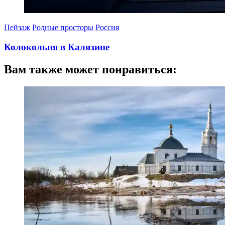
Пейзаж
Родные просторы
Россия
Колокольня в Калязине
09.05.2025
09.05.2025
Вам также может понравиться: