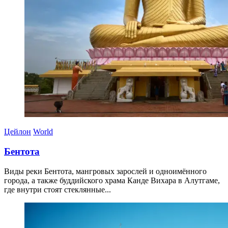
Цейлон
World
Бентота
Виды реки Бентота, мангровых зарослей и одноимённого
города, а также буддийского храма Канде Вихара в Алутгаме,
где внутри стоят стеклянные...
11.04.2026