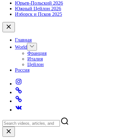
Юрьев-Польский 2026
Южный Цейлон 2026
Изборск и Псков 2025
Close
Главная
Show
World
sub
Франция
menu
Италия
Цейлон
Россия
Instagram*
VERO
—
Telegram
True
channel
Social
Страница
Вконтакте
Close
search