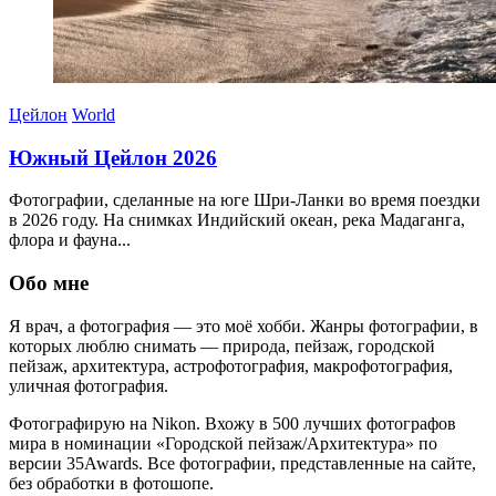
Цейлон
World
Южный Цейлон 2026
Фотографии, сделанные на юге Шри-Ланки во время поездки
в 2026 году. На снимках Индийский океан, река Мадаганга,
флора и фауна...
30.03.2026
Обо мне
Я врач, а ф
отография
—
это
моё
хобби
.
Жанры фотографии, в
которых люблю снимать —
природа
,
пейзаж
,
городской
пейзаж
,
архитектура,
астрофотография, макрофотография,
уличная фотография
.
Фотографирую на Nikon. Вхожу в 500 лучших фотографов
мира в номинации «Городской пейзаж/Архитектура» по
версии 35Awards. Все фотографии, представленные на сайте,
без обработки в фотошопе.