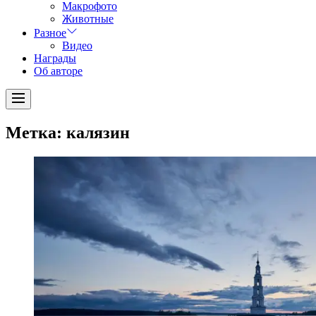
Макрофото
Животные
Разное
Видео
Награды
Об авторе
Menu
Метка:
калязин