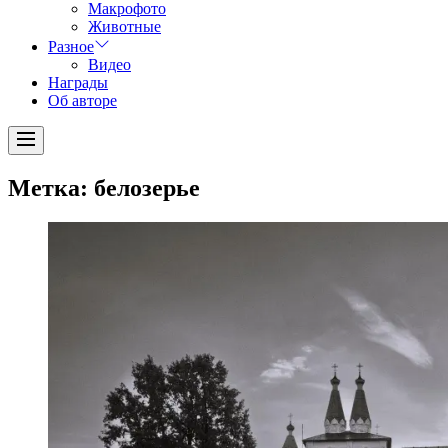
Макрофото
Животные
Разное
Видео
Награды
Об авторе
Menu
Метка:
белозерье