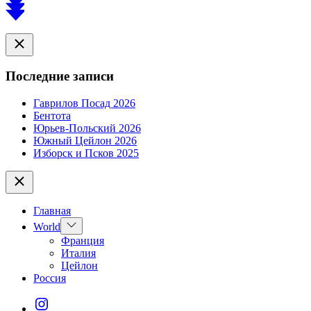
Scroll
to
top
Close
Последние записи
Гаврилов Посад 2026
Бентота
Юрьев-Польский 2026
Южный Цейлон 2026
Изборск и Псков 2025
Close
Главная
Show
World
sub
Франция
menu
Италия
Цейлон
Россия
Instagram*