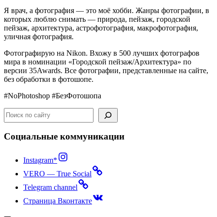
Я врач, а ф
отография
—
это
моё
хобби
.
Жанры фотографии, в
которых люблю снимать —
природа
,
пейзаж
,
городской
пейзаж
,
архитектура,
астрофотография, макрофотография,
уличная фотография
.
Фотографирую на Nikon. Вхожу в 500 лучших фотографов
мира в номинации «Городской пейзаж/Архитектура» по
версии 35Awards. Все фотографии, представленные на сайте,
без обработки в фотошопе.
#NoPhotoshop #БезФотошопа
Поиск
Социальные коммуникации
Instagram*
VERO — True Social
Telegram channel
Страница Вконтакте