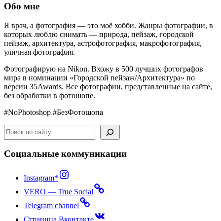
30.03.2026
Обо мне
Я врач, а ф
отография
—
это
моё
хобби
.
Жанры фотографии, в
которых люблю снимать —
природа
,
пейзаж
,
городской
пейзаж
,
архитектура,
астрофотография, макрофотография,
уличная фотография
.
Фотографирую на Nikon. Вхожу в 500 лучших фотографов
мира в номинации «Городской пейзаж/Архитектура» по
версии 35Awards. Все фотографии, представленные на сайте,
без обработки в фотошопе.
#NoPhotoshop #БезФотошопа
Поиск
Социальные коммуникации
Instagram*
VERO — True Social
Telegram channel
Страница Вконтакте