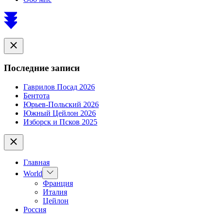
Scroll
to
top
Close
Последние записи
Гаврилов Посад 2026
Бентота
Юрьев-Польский 2026
Южный Цейлон 2026
Изборск и Псков 2025
Close
Главная
Show
World
sub
Франция
menu
Италия
Цейлон
Россия