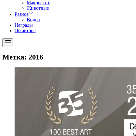
Макрофото
Животные
Разное
Видео
Награды
Об авторе
Menu
Метка:
2016