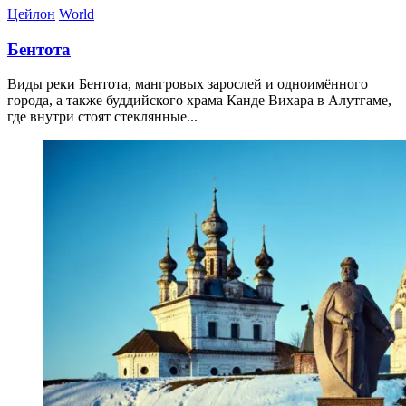
Цейлон
World
Бентота
Виды реки Бентота, мангровых зарослей и одноимённого
города, а также буддийского храма Канде Вихара в Алутгаме,
где внутри стоят стеклянные...
11.04.2026