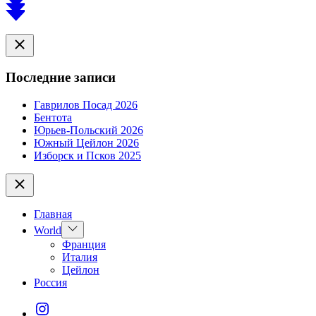
Scroll
to
top
Close
Последние записи
Гаврилов Посад 2026
Бентота
Юрьев-Польский 2026
Южный Цейлон 2026
Изборск и Псков 2025
Close
Главная
Show
World
sub
Франция
menu
Италия
Цейлон
Россия
Instagram*