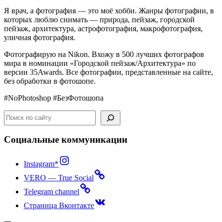
Я врач, а ф
отография
—
это
моё
хобби
.
Жанры фотографии, в
которых люблю снимать —
природа
,
пейзаж
,
городской
пейзаж
,
архитектура,
астрофотография, макрофотография,
уличная фотография
.
Фотографирую на Nikon. Вхожу в 500 лучших фотографов
мира в номинации «Городской пейзаж/Архитектура» по
версии 35Awards. Все фотографии, представленные на сайте,
без обработки в фотошопе.
#NoPhotoshop #БезФотошопа
Поиск
Социальные коммуникации
Instagram*
VERO — True Social
Telegram channel
Страница Вконтакте