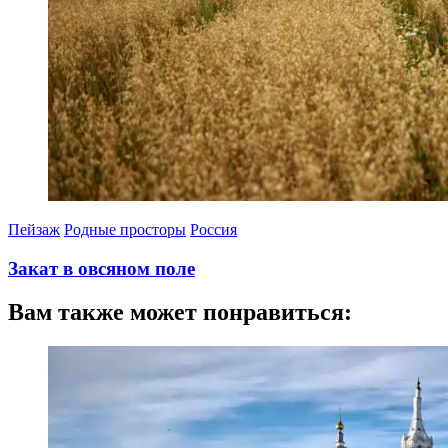
Пейзаж
Родные просторы
Россия
Закат в овсяном поле
07.10.2024
Вам также может понравиться: